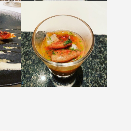
ウォー
見た目、香り、味、全てに影響す
る水という存在。
って素
旬の素材の良さを最大限に引き出
引き出
します。